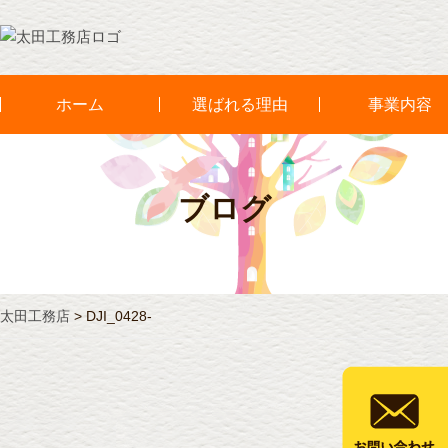
ホーム
選ばれる理由
事業内容
ブログ
太田工務店
>
DJI_0428-