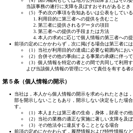
（4）国の機関もしくは地方公共団体またはその
当該事務の遂行に支障を及ぼすおそれがあるとき
（5）予め次の事項を告知あるいは公表をしてい
利用目的に第三者への提供を含むこと
第三者に提供されるデータの項目
第三者への提供の手段または方法
本人の求めに応じて個人情報の第三者への提
前項の定めにかかわらず，次に掲げる場合は第三者には
（1）当社が利用目的の達成に必要な範囲内にお
（2）合併その他の事由による事業の承継に伴っ
（3）個人情報を特定の者との間で共同して利用
よび当該個人情報の管理について責任を有する者
第５条（個人情報の開示）
当社は，本人から個人情報の開示を求められたときは，
部を開示しないこともあり，開示しない決定をした場合
す。
（1）本人または第三者の生命，身体，財産その
（2）当社の業務の適正な実施に著しい支障を及
（3）その他法令に違反することとなる場合
前項の定めにかかわらず，履歴情報および特性情報など