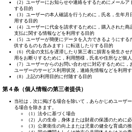
（2）ユーザーにお知らせや連絡をするためにメールア
する目的
（3）ユーザーの本人確認を行うために，氏名，生年月
用する目的
（4）ユーザーに代金を請求するために，購入された商
支払に関する情報などを利用する目的
（5）ユーザーが簡便にデータを入力できるようにする
供するものも含みます）に転送したりする目的
（6）代金の支払を遅滞したり第三者に損害を発生させ
用をお断りするために，利用態様，氏名や住所など個人
（7）ユーザーからのお問い合わせに対応するために，
ユーザーのサービス利用状況，連絡先情報などを利用す
（8）上記の利用目的に付随する目的
第４条（個人情報の第三者提供）
当社は，次に掲げる場合を除いて，あらかじめユーザー
る場合を除きます。
（1）法令に基づく場合
（2）人の生命，身体または財産の保護のために
（3）公衆衛生の向上または児童の健全な育成の