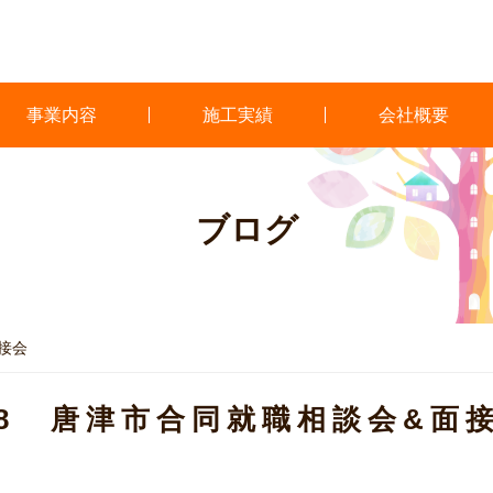
事業内容
施工実績
会社概要
ブログ
接会
/8 唐津市合同就職相談会&面