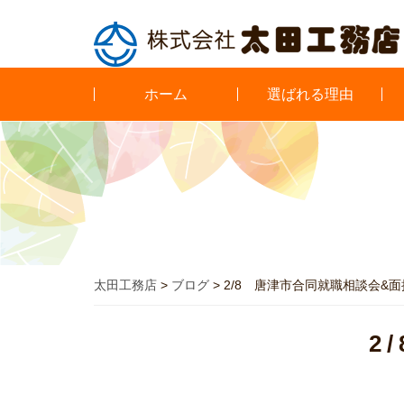
ホーム
選ばれる理由
太田工務店
>
ブログ
>
2/8 唐津市合同就職相談会&面
2