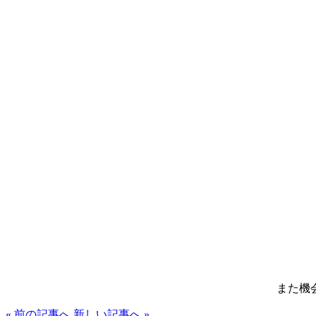
また機
« 前の記事へ
新しい記事へ »