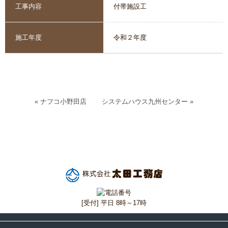
工事内容
付帯施設工
施工年度
令和２年度
« ナフコ小野田店
システムハウス九州センター »
[受付] 平日 8時～17時