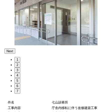
Next
1
2
3
4
5
6
7
件名
七山診療所
工事内容
庁舎内移転に伴う改修建築工事