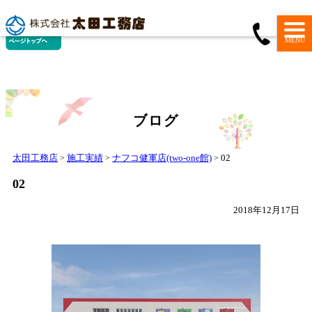
MENU
ブログ
太田工務店
施工実績
ナフコ健軍店(two-one館)
02
>
>
>
02
2018年12月17日