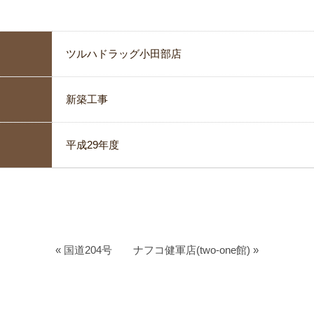
ツルハドラッグ小田部店
新築工事
平成29年度
« 国道204号
ナフコ健軍店(two-one館) »