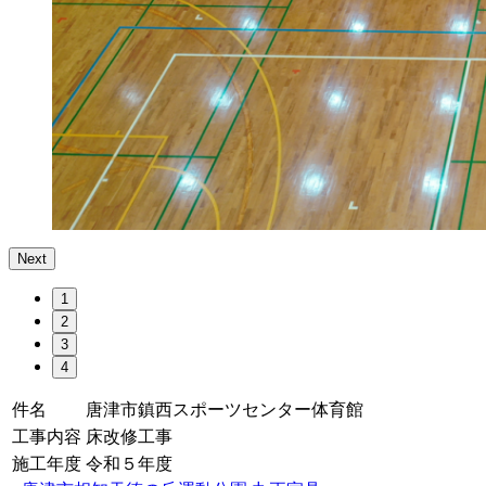
Next
1
2
3
4
件名
唐津市鎮西スポーツセンター体育館
工事内容
床改修工事
施工年度
令和５年度