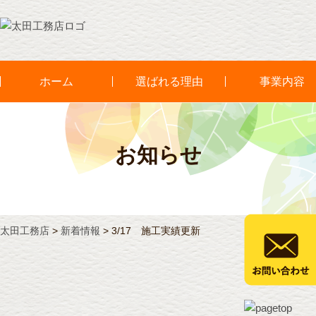
ホーム
選ばれる理由
事業内容
お知らせ
太田工務店
>
新着情報
>
3/17 施工実績更新
3