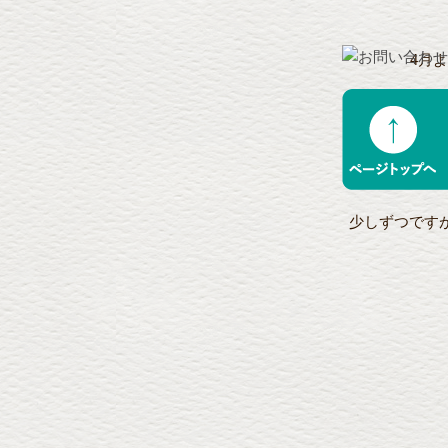
4月
現場の
少しずつです