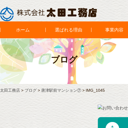
ホーム
選ばれる理由
事業内容
ブログ
太田工務店
>
ブログ
>
唐津駅前マンション⑦
>
IMG_1045