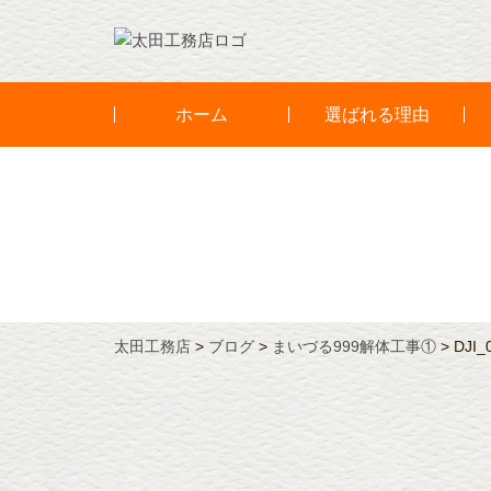
ホーム
選ばれる理由
太田工務店
>
ブログ
>
まいづる999解体工事①
>
DJI_